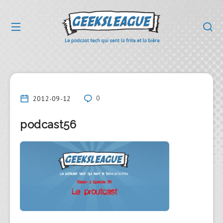
2012-09-12
0
podcast56