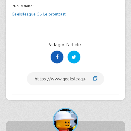
Publié dans :
Navigation
Geeksleague 56 Le proutcast
de
l’article
Partager l'article :