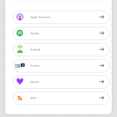
Apple Podcasts
Spotify
Android
TuneIn
Deezer
RSS