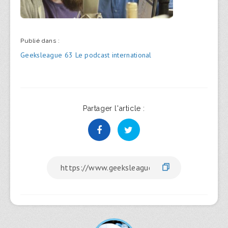
Publié dans :
Navigation
Geeksleague 63 Le podcast international
de
l’article
Partager l'article :