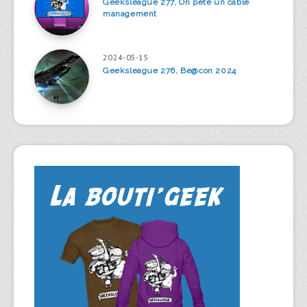
Geeksleague 277, On pète un câble
management
2024-05-15
Geeksleague 276, Be@con 2024