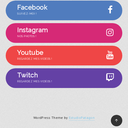
Facebook
SUIVEZ-MOI !
Instagram
NOS PHOTOS !
Youtube
REGARDEZ MES VIDÉOS !
Twitch
REGARDEZ MES VIDÉOS !
WordPress Theme by
EstudioPatagon