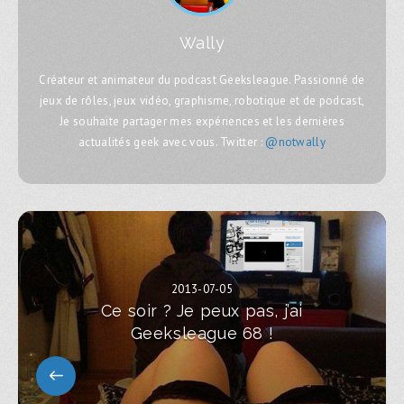
Wally
Créateur et animateur du podcast Geeksleague. Passionné de
jeux de rôles, jeux vidéo, graphisme, robotique et de podcast,
Je souhaite partager mes expériences et les dernières
actualités geek avec vous. Twitter :
@notwally
2013-07-05
Ce soir ? Je peux pas, j’ai
Geeksleague 68 !