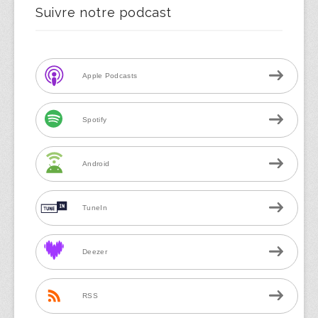
Suivre notre podcast
Apple Podcasts
Spotify
Android
TuneIn
Deezer
RSS