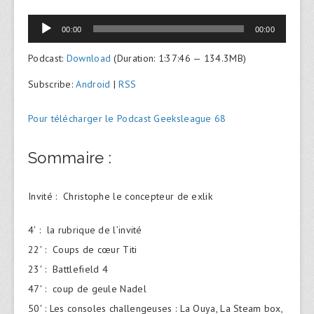
Lecteur
00:00
00:00
audio
Podcast:
Download
(Duration: 1:37:46 — 134.3MB)
Subscribe:
Android
|
RSS
Pour télécharger le Podcast Geeksleague 68
Sommaire :
Invité : Christophe le concepteur de exlik
4′ : la rubrique de l’invité
22′ : Coups de cœur Titi
23′ : Battlefield 4
47′ : coup de geule Nadel
50′ : Les consoles challengeuses : La Ouya, La Steam box,