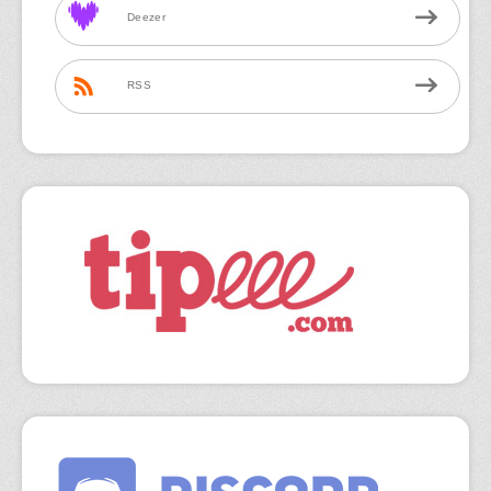
Deezer
RSS