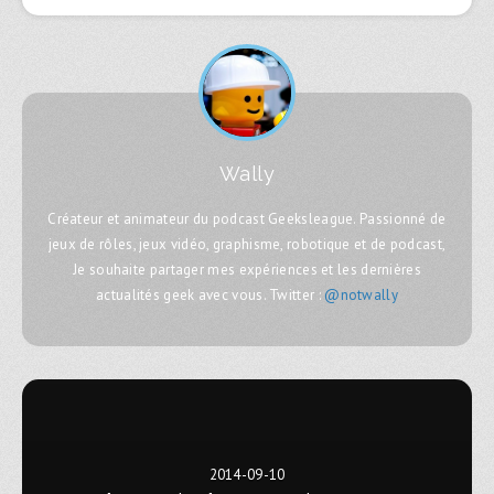
Wally
Créateur et animateur du podcast Geeksleague. Passionné de
jeux de rôles, jeux vidéo, graphisme, robotique et de podcast,
Je souhaite partager mes expériences et les dernières
actualités geek avec vous. Twitter :
@notwally
2014-09-10