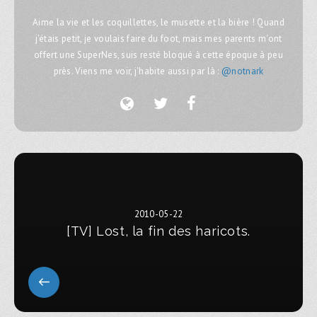
Aime la vie et les coquillettes, le musette et la bière ! Quand
j'étais petit, je voulais faire du foot, mais mes parents m'ont
offert une SuperNes, suis resté bloqué à cette époque à peu
près. Viens me voir, j'habite aussi par là :
@notnark
2010-05-22
[TV] Lost, la fin des haricots.