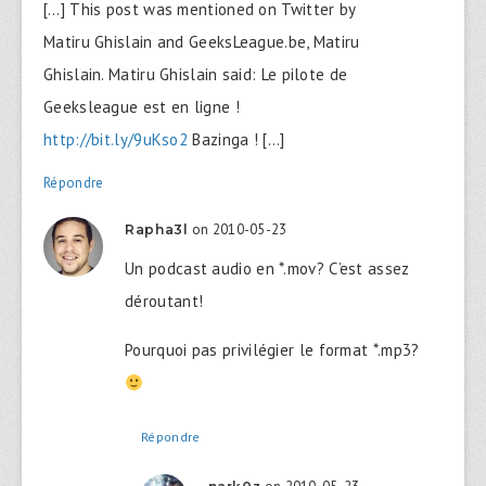
[…] This post was mentioned on Twitter by
Matiru Ghislain and GeeksLeague.be, Matiru
Ghislain. Matiru Ghislain said: Le pilote de
Geeksleague est en ligne !
http://bit.ly/9uKso2
Bazinga ! […]
Répondre
on 2010-05-23
Rapha3l
Un podcast audio en *.mov? C’est assez
déroutant!
Pourquoi pas privilégier le format *.mp3?
Répondre