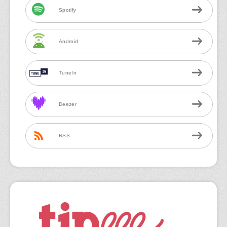
Spotify
Android
TuneIn
Deezer
RSS