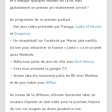
et il manque quelques minutes sur la fin, mais
globalement un premier jet relativement correct !
Au programme de ce premier podcast :
– Des jeux vidéo présentés par Pastaga,
Castle of Heroes
et
Dragonica
.
– Un récapitulatif sur Facebook par Marius (aka nark0z)
(le lien pour désactiver le bouton « j’aime »
ici
) et un petit
quizz Nintendo.
– Wally nous parle de jeux de rôle avec
Dark Heresy
– Coxy nous présente la google TV.
– Arnaux (aka dry-macarony) parle de BD avec Moebius
et de jeux Indies avec
Nifflas
.
Au niveau de la diffusion, uStream fonctionne nikel, on
essaiera d’ajouter un chat vidéo pour le prochain, histoire
de voir vos trognes en direct pendant le live.