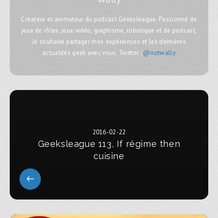
Créateur et animateur du podcast Geeksleague. Passionné de
jeux de rôles, jeux vidéo, graphisme, robotique et de podcast,
Je souhaite partager mes expériences et les dernières
actualités geek avec vous. Twitter :
@notwally
2016-02-22
Geeksleague 113, If régime then
cuisine