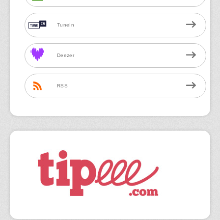
TuneIn
Deezer
RSS