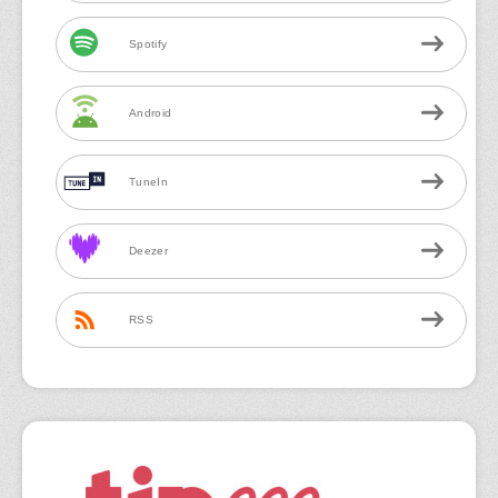
Spotify
Android
TuneIn
Deezer
RSS