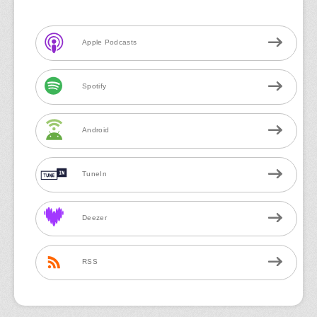
Apple Podcasts
Spotify
Android
TuneIn
Deezer
RSS