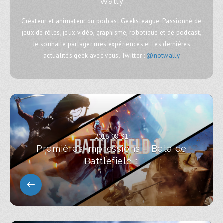
Wally
Créateur et animateur du podcast Geeksleague. Passionné de
jeux de rôles, jeux vidéo, graphisme, robotique et de podcast,
Je souhaite partager mes expériences et les dernières
actualités geek avec vous. Twitter :
@notwally
2016-08-31
Premières impressions – Beta de
Battlefield 1