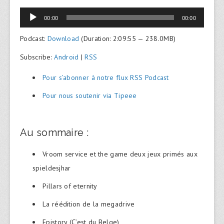
Lecteur
00:00
00:00
audio
Podcast:
Download
(Duration: 2:09:55 — 238.0MB)
Subscribe:
Android
|
RSS
Pour s’abonner à notre flux RSS Podcast
Pour nous soutenir via Tipeee
Au sommaire :
Vroom service et the game deux jeux primés aux
spieldesjhar
Pillars of eternity
La réédition de la megadrive
Epistory (C’est du Belge)