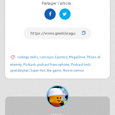
Partager l'article :
codings skills
,
concours
,
Epistory
,
MegaDrive
,
Pillars of
eternity
,
Podcast
,
podcast francophone
,
Podcast tech
,
spieldesjhar
,
Super Hot
,
the game
,
Vroom service