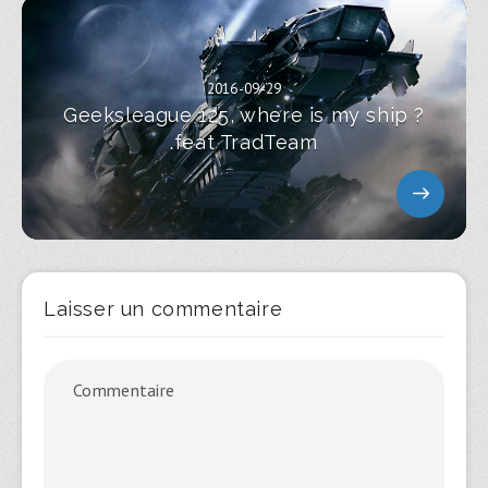
2016-09-29
Geeksleague 125, where is my ship ?
.feat TradTeam
Laisser un commentaire