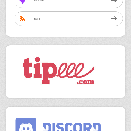
Deezer
RSS