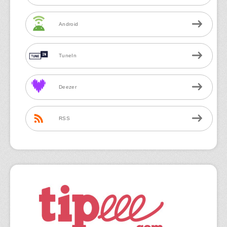
Android
TuneIn
Deezer
RSS