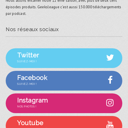
Nous allons entamer notre 12 ème saison, avec plus de deux cent
épisodes produits. Geeksleague c’est aussi 150.000 téléchargements
par podcast.
Nos réseaux sociaux
Twitter
SUIVEZ-MOI !
Facebook
SUIVEZ-MOI !
Instagram
NOS PHOTOS !
Youtube