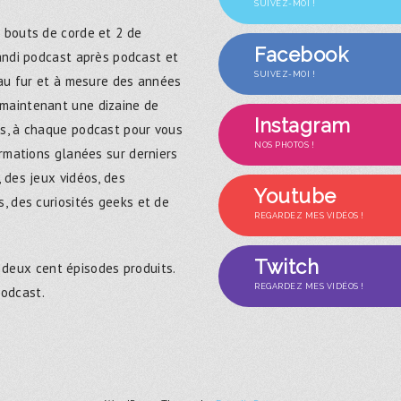
SUIVEZ-MOI !
 bouts de corde et 2 de
Facebook
randi podcast après podcast et
SUIVEZ-MOI !
 au fur et à mesure des années
maintenant une dizaine de
Instagram
s, à chaque podcast pour vous
NOS PHOTOS !
ormations glanées sur derniers
 des jeux vidéos, des
Youtube
, des curiosités geeks et de
REGARDEZ MES VIDÉOS !
Twitch
 deux cent épisodes produits.
REGARDEZ MES VIDÉOS !
podcast.