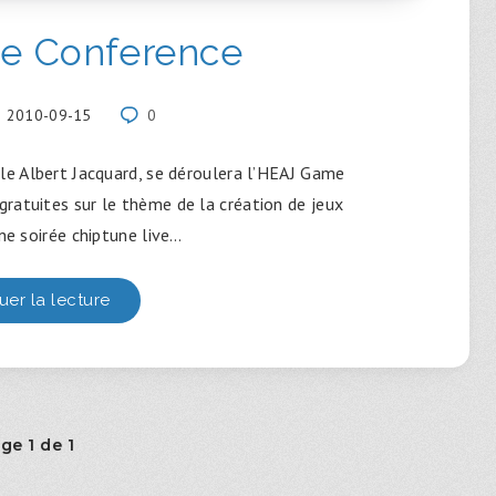
e Conference
2010-09-15
0
le Albert Jacquard, se déroulera l’HEAJ Game
ratuites sur le thème de la création de jeux
une soirée chiptune live…
uer la lecture
ge 1 de 1