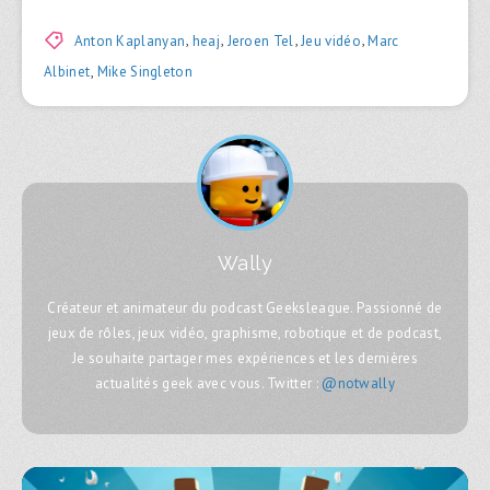
Anton Kaplanyan
,
heaj
,
Jeroen Tel
,
Jeu vidéo
,
Marc
Albinet
,
Mike Singleton
Wally
Créateur et animateur du podcast Geeksleague. Passionné de
jeux de rôles, jeux vidéo, graphisme, robotique et de podcast,
Je souhaite partager mes expériences et les dernières
actualités geek avec vous. Twitter :
@notwally