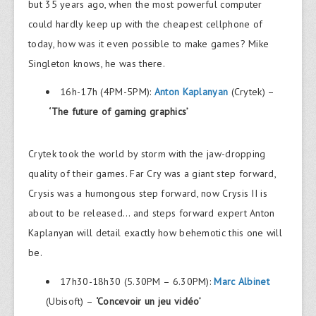
but 35 years ago, when the most powerful computer
could hardly keep up with the cheapest cellphone of
today, how was it even possible to make games? Mike
Singleton knows, he was there.
16h-17h (4PM-5PM):
Anton Kaplanyan
(Crytek) –
‘The future of gaming graphics’
Crytek took the world by storm with the jaw-dropping
quality of their games. Far Cry was a giant step forward,
Crysis was a humongous step forward, now Crysis II is
about to be released… and steps forward expert Anton
Kaplanyan will detail exactly how behemotic this one will
be.
17h30-18h30 (5.30PM – 6.30PM):
Marc Albinet
(Ubisoft) –
‘Concevoir un jeu vidéo’