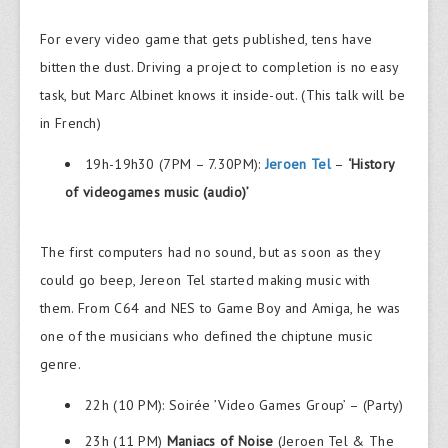
For every video game that gets published, tens have
bitten the dust. Driving a project to completion is no easy
task, but Marc Albinet knows it inside-out. (This talk will be
in French)
19h-19h30 (7PM – 7.30PM):
Jeroen Tel
–
‘History
of videogames music (audio)’
The first computers had no sound, but as soon as they
could go beep, Jereon Tel started making music with
them. From C64 and NES to Game Boy and Amiga, he was
one of the musicians who defined the chiptune music
genre.
22h (10 PM): Soirée ’Video Games Group’ – (Party)
23h (11 PM)
Maniacs of Noise
(Jeroen Tel & The