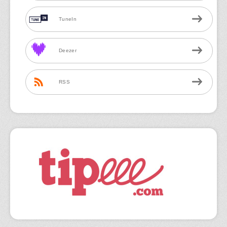
TuneIn
Deezer
RSS