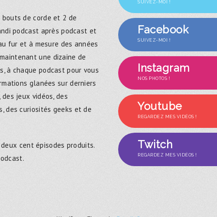
SUIVEZ-MOI !
 bouts de corde et 2 de
Facebook
randi podcast après podcast et
SUIVEZ-MOI !
 au fur et à mesure des années
maintenant une dizaine de
Instagram
s, à chaque podcast pour vous
NOS PHOTOS !
ormations glanées sur derniers
 des jeux vidéos, des
Youtube
, des curiosités geeks et de
REGARDEZ MES VIDÉOS !
Twitch
 deux cent épisodes produits.
REGARDEZ MES VIDÉOS !
podcast.