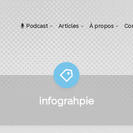
Podcast
Articles
À propos
Co
infograhpie