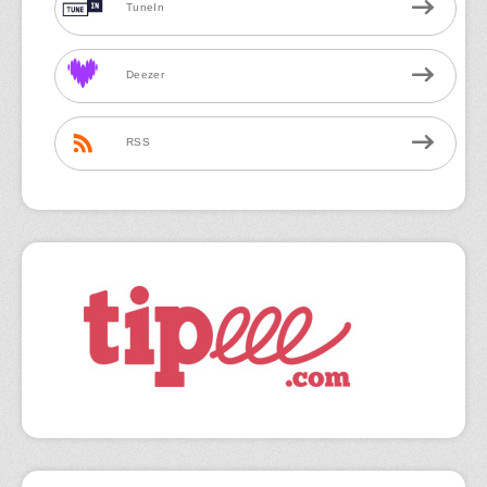
TuneIn
Deezer
RSS