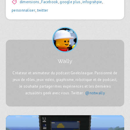
dimensions
,
Facebook
,
google plus
,
infograhpie
,
personnaliser
,
twitter
Wally
Créateur et animateur du podcast Geeksleague. Passionné de
jeux de rôles, jeux vidéo, graphisme, robotique et de podcast,
Je souhaite partager mes expériences et les dernières
actualités geek avec vous. Twitter :
@notwally