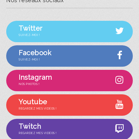
Nos réseaux sociaux
Twitter
SUIVEZ-MOI !
Facebook
SUIVEZ-MOI !
Instagram
NOS PHOTOS !
Youtube
REGARDEZ MES VIDÉOS !
Twitch
REGARDEZ MES VIDÉOS !