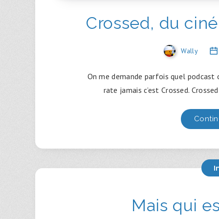
Crossed, du ciné
Wally
On me demande parfois quel podcast ou 
rate jamais c’est Crossed. Crosse
Contin
I
Mais qui es