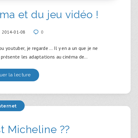
ma et du jeu vidéo !
2014-01-08
0
youtuber, je regarde … Il y en a un que je ne
d présente les adaptations au cinéma de…
uer la lecture
nternet
t Micheline ??