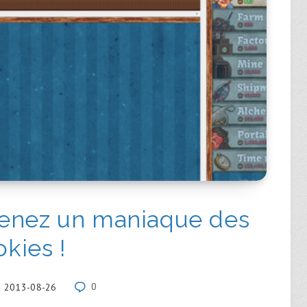
venez un maniaque des
okies !
2013-08-26
0