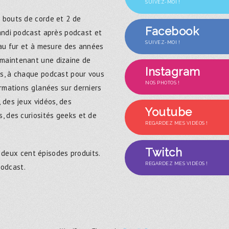
SUIVEZ-MOI !
 bouts de corde et 2 de
Facebook
randi podcast après podcast et
SUIVEZ-MOI !
 au fur et à mesure des années
maintenant une dizaine de
Instagram
s, à chaque podcast pour vous
NOS PHOTOS !
ormations glanées sur derniers
 des jeux vidéos, des
Youtube
, des curiosités geeks et de
REGARDEZ MES VIDÉOS !
Twitch
 deux cent épisodes produits.
REGARDEZ MES VIDÉOS !
podcast.