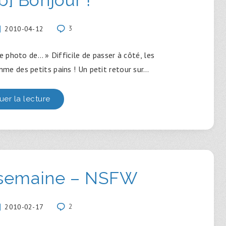
2010-04-12
3
 photo de… » Difficile de passer à côté, les
mme des petits pains ! Un petit retour sur…
uer la lecture
 semaine – NSFW
2010-02-17
2