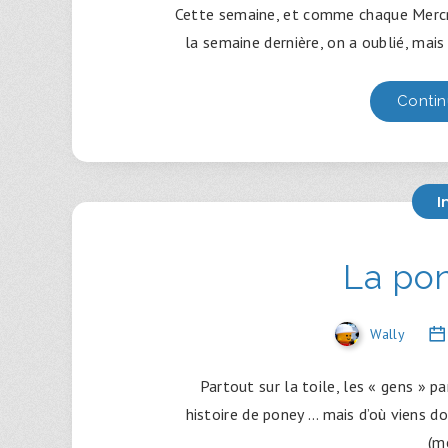
Cette semaine, et comme chaque Mercred
la semaine dernière, on a oublié, mais
Contin
I
La po
Wally
Partout sur la toile, les « gens » p
histoire de poney … mais d’où viens 
(m