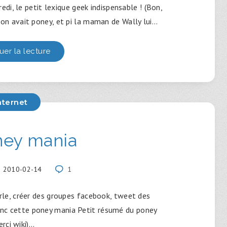
i, le petit lexique geek indispensable ! (Bon,
 on avait poney, et pi la maman de Wally lui…
uer la lecture
nternet
ney mania
2010-02-14
1
arle, créer des groupes facebook, tweet des
donc cette poney mania Petit résumé du poney
erci wiki)…