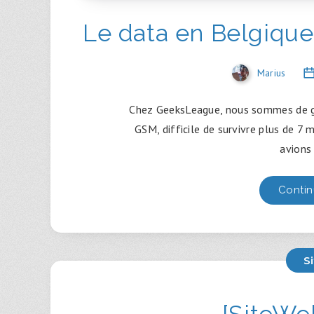
Le data en Belgiqu
Marius
Chez GeeksLeague, nous sommes de g
GSM, difficile de survivre plus de 7 
avions 
Contin
S
[SiteWeb