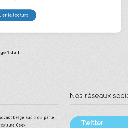
uer la lecture
ge 1 de 1
Nos réseaux soci
dcast belge audio qui parle
Twitter
 culture Geek.