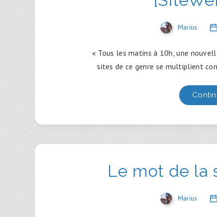
Marius
« Tous les matins à 10h, une nouvelle
sites de ce genre se multiplient co
Contin
Le mot de la
Marius