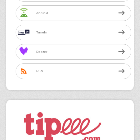
Android
TuneIn
Deezer
RSS