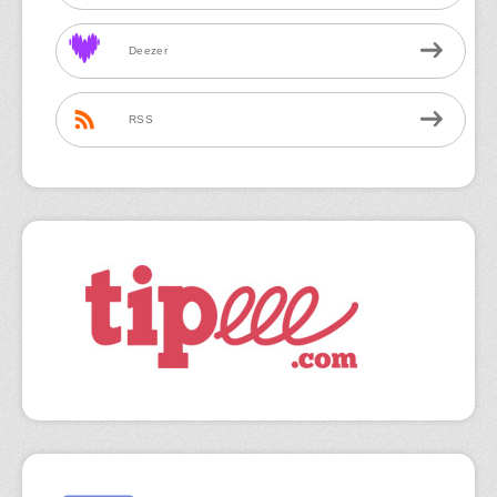
Deezer
RSS