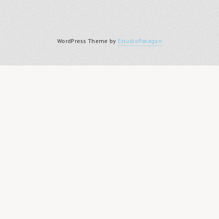
WordPress Theme by
EstudioPatagon