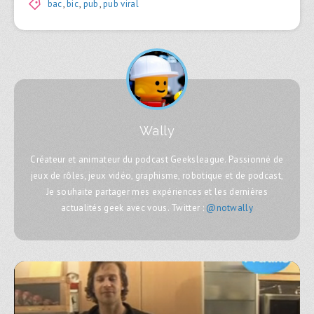
bac
,
bic
,
pub
,
pub viral
Wally
Créateur et animateur du podcast Geeksleague. Passionné de
jeux de rôles, jeux vidéo, graphisme, robotique et de podcast,
Je souhaite partager mes expériences et les dernières
actualités geek avec vous. Twitter :
@notwally