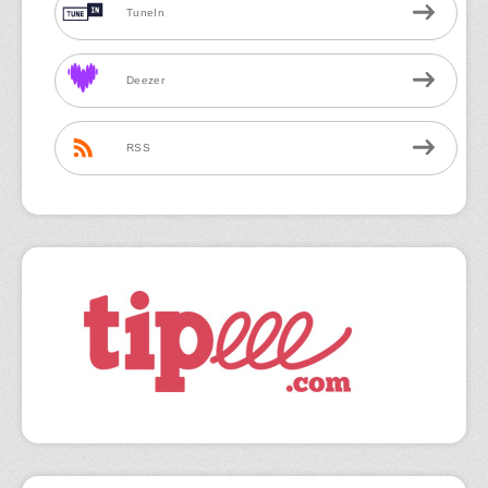
TuneIn
Deezer
RSS