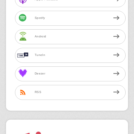
Spotify
Android
TuneIn
Deezer
RSS