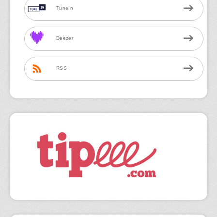
TuneIn
Deezer
RSS