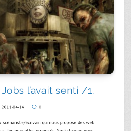
 Jobs l’avait senti /1.
2011-04-14
0
 » scénariste/écrivain qui nous propose des web
mis les nouvelles proposés, Geeksleague vous