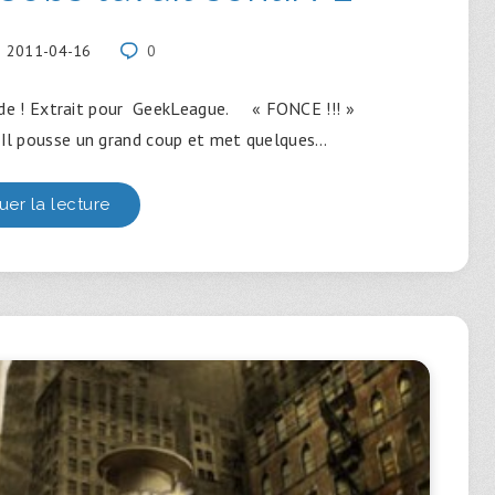
2011-04-16
0
merde ! Extrait pour GeekLeague. « FONCE !!! »
 Il pousse un grand coup et met quelques…
uer la lecture