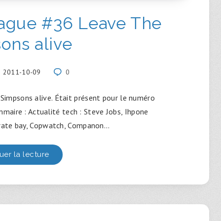
ague #36 Leave The
ons alive
2011-10-09
0
impsons alive. Était présent pour le numéro
mmaire : Actualité tech : Steve Jobs, Ihpone
pirate bay, Copwatch, Companon…
uer la lecture