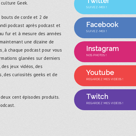
Twitter
 culture Geek.
SUIVEZ-MOI !
 bouts de corde et 2 de
Facebook
randi podcast après podcast et
SUIVEZ-MOI !
 au fur et à mesure des années
maintenant une dizaine de
Instagram
s, à chaque podcast pour vous
NOS PHOTOS !
ormations glanées sur derniers
 des jeux vidéos, des
Youtube
, des curiosités geeks et de
REGARDEZ MES VIDÉOS !
Twitch
 deux cent épisodes produits.
REGARDEZ MES VIDÉOS !
podcast.