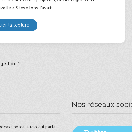
velle « Steve Jobs l’avait…
uer la lecture
ge 1 de 1
Nos réseaux soci
dcast belge audio qui parle