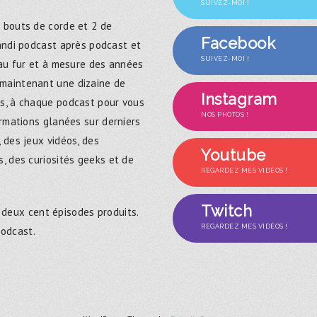
SUIVEZ-MOI !
 bouts de corde et 2 de
Facebook
randi podcast après podcast et
SUIVEZ-MOI !
 au fur et à mesure des années
maintenant une dizaine de
Instagram
s, à chaque podcast pour vous
NOS PHOTOS !
ormations glanées sur derniers
 des jeux vidéos, des
Youtube
, des curiosités geeks et de
REGARDEZ MES VIDÉOS !
Twitch
 deux cent épisodes produits.
REGARDEZ MES VIDÉOS !
podcast.