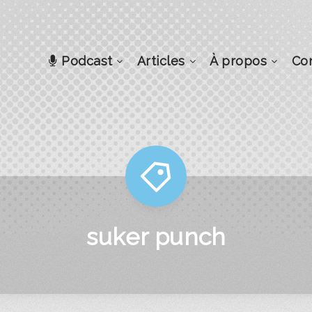
Podcast
Articles
À propos
Co
suker punch