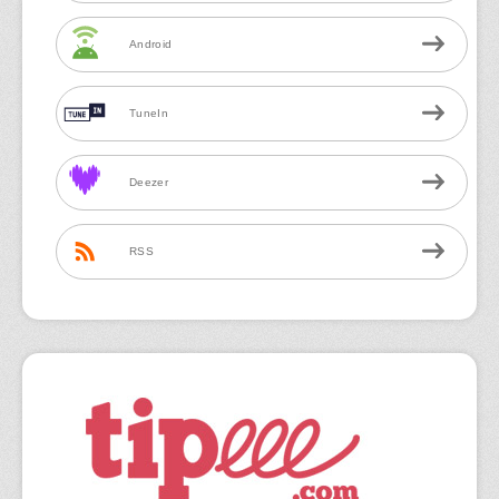
Android
TuneIn
Deezer
RSS