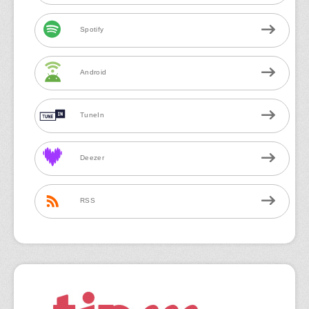
Spotify
Android
TuneIn
Deezer
RSS