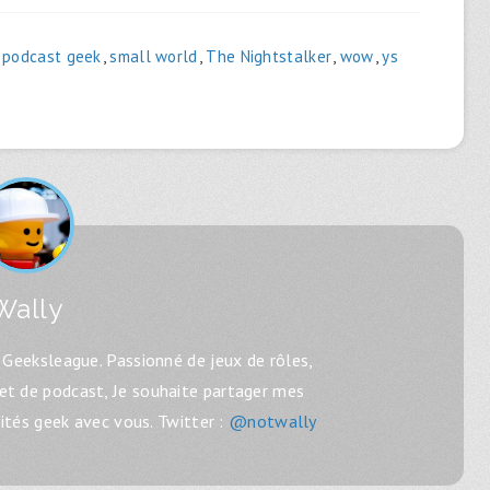
,
podcast geek
,
small world
,
The Nightstalker
,
wow
,
ys
Wally
Geeksleague. Passionné de jeux de rôles,
 et de podcast, Je souhaite partager mes
lités geek avec vous. Twitter :
@notwally