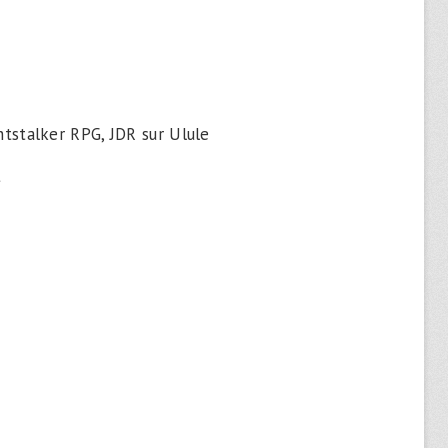
htstalker RPG, JDR sur Ulule
t