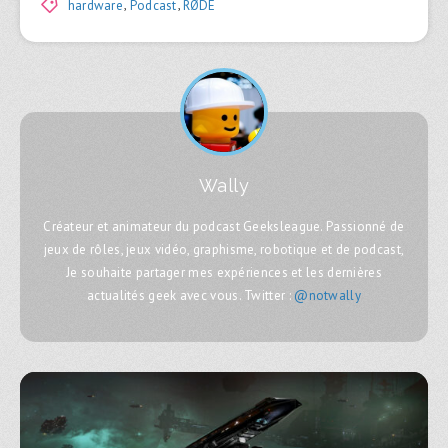
hardware
,
Podcast
,
RØDE
Wally
Créateur et animateur du podcast Geeksleague. Passionné de
jeux de rôles, jeux vidéo, graphisme, robotique et de podcast,
Je souhaite partager mes expériences et les dernières
actualités geek avec vous. Twitter :
@notwally