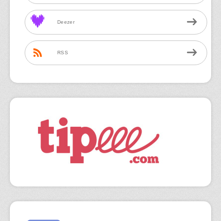
Deezer
RSS