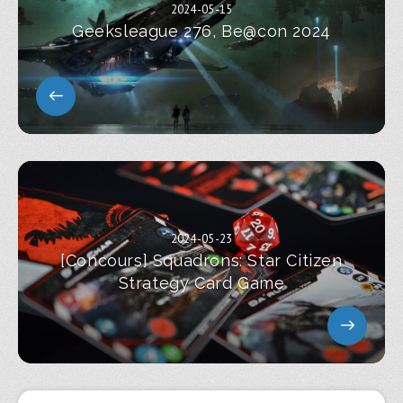
2024-05-15
Geeksleague 276, Be@con 2024
2024-05-23
[Concours] Squadrons: Star Citizen
Strategy Card Game