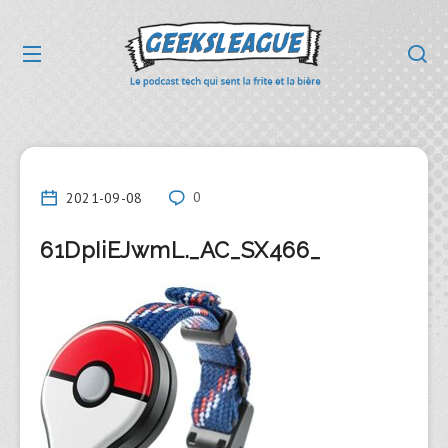
2021-09-08
0
61DpIiEJwmL._AC_SX466_