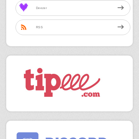
Deezer
RSS