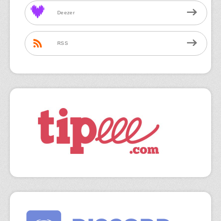
Deezer
RSS