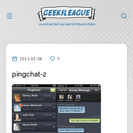
2011-03-08
0
pingchat-2