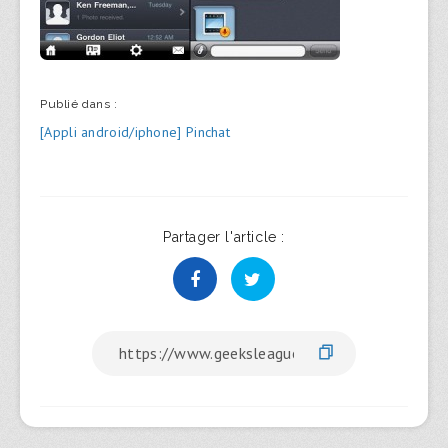
Publié dans :
Navigation
[Appli android/iphone] Pinchat
de
l’article
Partager l'article :