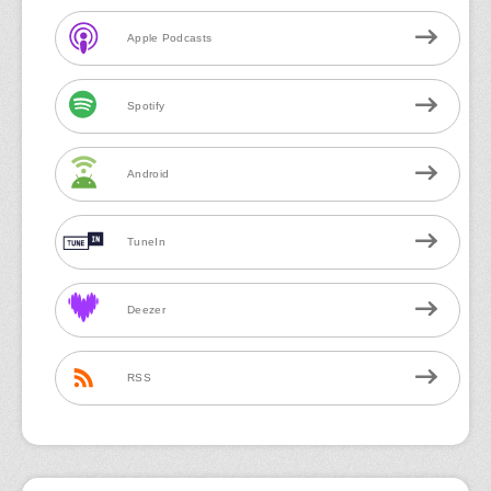
Apple Podcasts
Spotify
Android
TuneIn
Deezer
RSS