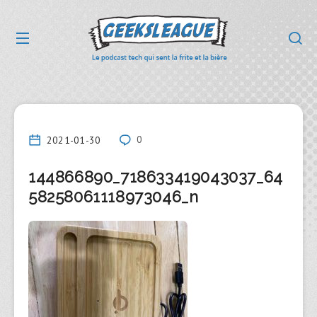
2021-01-30
0
144866890_718633419043037_64
58258061118973046_n