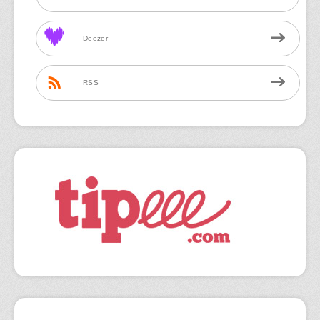
Deezer
RSS