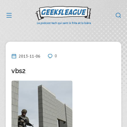
2013-11-06
0
vbs2