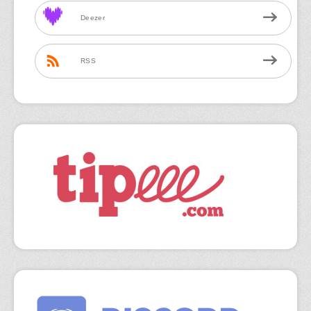
Deezer
RSS