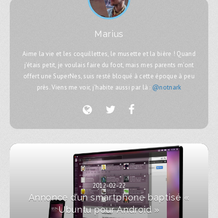
Marius
Aime la vie et les coquillettes, le musette et la bière ! Quand
j'étais petit, je voulais faire du foot, mais mes parents m'ont
offert une SuperNes, suis resté bloqué à cette époque à peu
près. Viens me voir, j'habite aussi par là :
@notnark
2012-02-22
Annonce d’un smartphone baptisé «
Ubuntu pour Android »