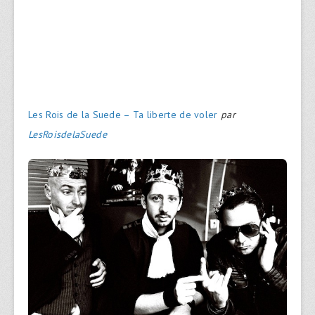
Les Rois de la Suede – Ta liberte de voler
par
LesRoisdelaSuede