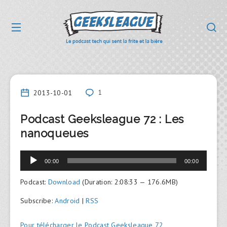
2013-10-01
1
Podcast Geeksleague 72 : Les
nanoqueues
Lecteur
00:00
00:00
audio
Podcast:
Download
(Duration: 2:08:33 — 176.6MB)
Subscribe:
Android
|
RSS
Pour télécharger le Podcast Geeksleague 72