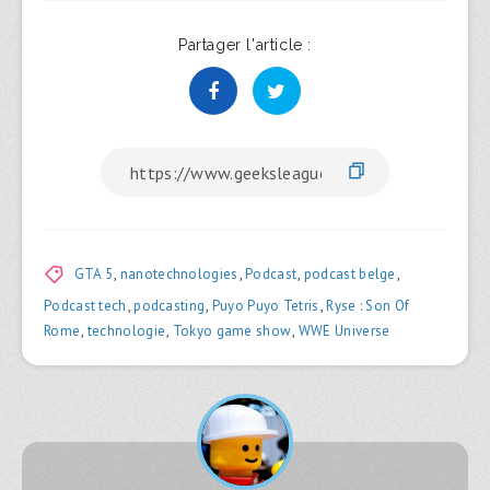
Partager l'article :
GTA 5
,
nanotechnologies
,
Podcast
,
podcast belge
,
Podcast tech
,
podcasting
,
Puyo Puyo Tetris
,
Ryse : Son Of
Rome
,
technologie
,
Tokyo game show
,
WWE Universe