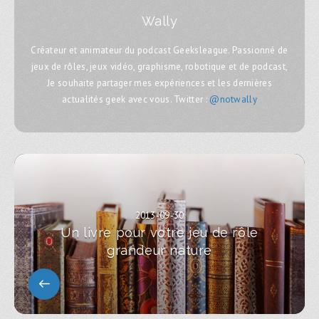
Wally
Créateur et animateur du podcast Geeksleague. Passionné de
jeux de rôles, jeux vidéo, graphisme, robotique et de podcast,
Je souhaite partager mes expériences et les dernières
actualités geek avec vous. Twitter :
@notwally
2013-09-30
Un livre pour votre jeu de rôle
grandeur nature