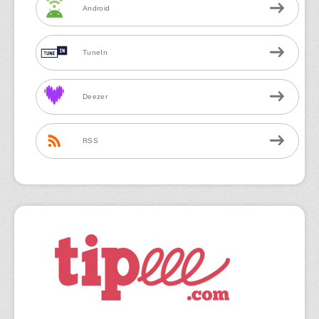
Android
TuneIn
Deezer
RSS