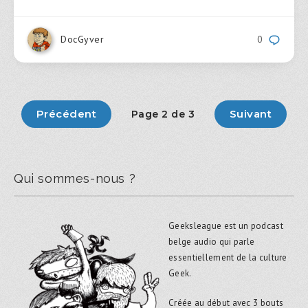
DocGyver
0
Précédent
Suivant
Page 2 de 3
Qui sommes-nous ?
Geeksleague est un podcast
belge audio qui parle
essentiellement de la culture
Geek.
Créée au début avec 3 bouts