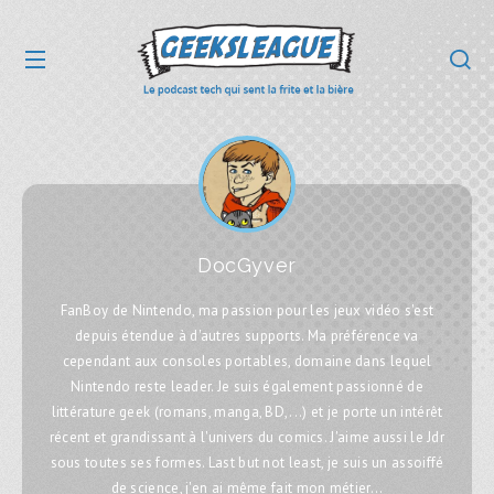
DocGyver
FanBoy de Nintendo, ma passion pour les jeux vidéo s'est
depuis étendue à d'autres supports. Ma préférence va
cependant aux consoles portables, domaine dans lequel
Nintendo reste leader. Je suis également passionné de
littérature geek (romans, manga, BD,...) et je porte un intérêt
récent et grandissant à l'univers du comics. J'aime aussi le Jdr
sous toutes ses formes. Last but not least, je suis un assoiffé
de science, j'en ai même fait mon métier...