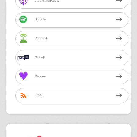
Apple Podcasts
Spotify
Android
TuneIn
Deezer
RSS