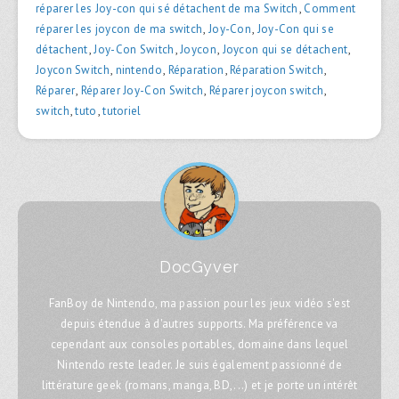
réparer les Joy-con qui sé détachent de ma Switch
,
Comment
réparer les joycon de ma switch
,
Joy-Con
,
Joy-Con qui se
détachent
,
Joy-Con Switch
,
Joycon
,
Joycon qui se détachent
,
Joycon Switch
,
nintendo
,
Réparation
,
Réparation Switch
,
Réparer
,
Réparer Joy-Con Switch
,
Réparer joycon switch
,
switch
,
tuto
,
tutoriel
DocGyver
FanBoy de Nintendo, ma passion pour les jeux vidéo s'est
depuis étendue à d'autres supports. Ma préférence va
cependant aux consoles portables, domaine dans lequel
Nintendo reste leader. Je suis également passionné de
littérature geek (romans, manga, BD,...) et je porte un intérêt