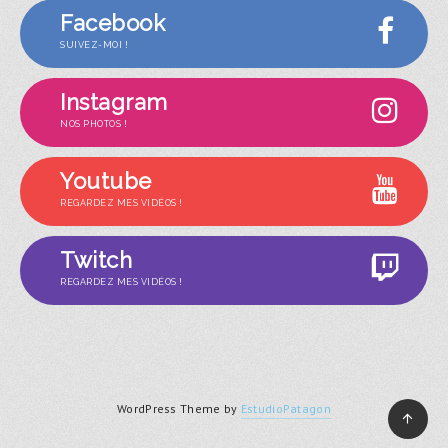
Facebook
SUIVEZ-MOI !
Instagram
NOS PHOTOS !
Youtube
REGARDEZ MES VIDÉOS !
Twitch
REGARDEZ MES VIDÉOS !
WordPress Theme by
EstudioPatagon