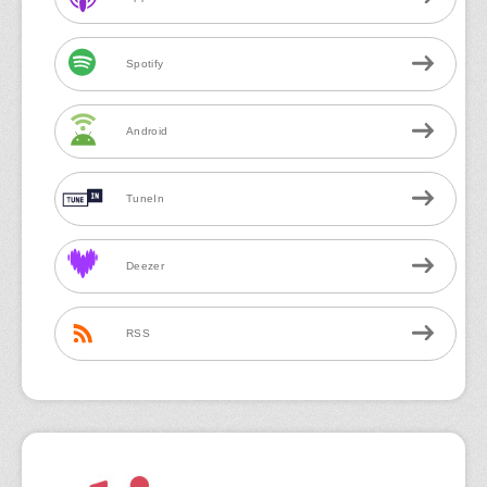
Spotify
Android
TuneIn
Deezer
RSS