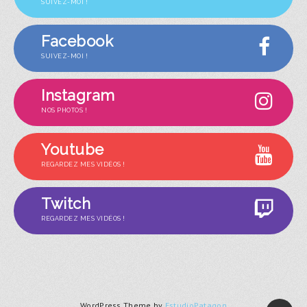
SUIVEZ-MOI !
Facebook
SUIVEZ-MOI !
Instagram
NOS PHOTOS !
Youtube
REGARDEZ MES VIDÉOS !
Twitch
REGARDEZ MES VIDÉOS !
WordPress Theme by
EstudioPatagon