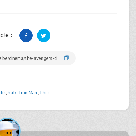
cle :
ilm
,
hulk
,
Iron Man
,
Thor