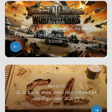
2014-03-03
World of tanks, en temps de guerre
pointez le bout de votre nez en
blindé
2014-03-13
GL is back, mais avec des crêpes et
des figurines! #GL77