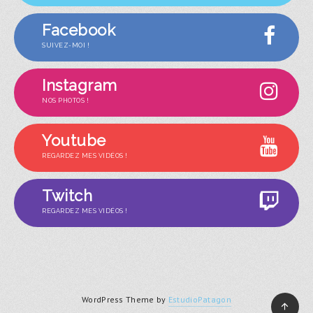
Facebook
SUIVEZ-MOI !
Instagram
NOS PHOTOS !
Youtube
REGARDEZ MES VIDÉOS !
Twitch
REGARDEZ MES VIDÉOS !
WordPress Theme by
EstudioPatagon