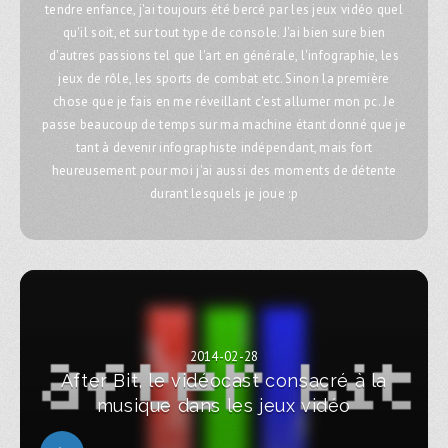
tendre enfance, j'ai toujours été bercé par les jeux vidéo quel
qu'il soit, et sur tout type de console. J'ai bien sure bien
d'autres passions tel que l'art en générale, l'infographie, les
jeux de rôle, les sports de combat etc. Sinon la première
chose que je fais en me réveillant c'est allumer mon pc. Je
passe beaucoup de temps sur ma machine étant donné que je
tant à devenir infographiste indépendant, mais fort
heureusement pour moi j'ai aussi des moments de détente
durant lesquels je joue :p
2014-02-28
After Bit, le vidéocast consacré à la
musique dans les jeux vidéo