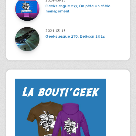
2024-06-17
Geeksleague 277, On pète un câble
management
2024-05-15
Geeksleague 276, Be@con 2024