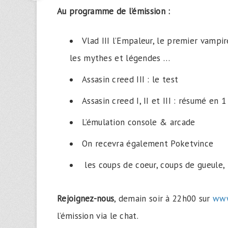
Au programme de l’émission :
Vlad III l’Empaleur, le premier vampi
les mythes et légendes …
Assasin creed III : le test
Assasin creed I, II et III : résumé en 
L’
émulation console & arcade
On recevra également Poketvince
les coups de coeur, coups de gueule
Rejoignez-nous
, demain soir à 22h00 sur
www
l’émission via le chat.