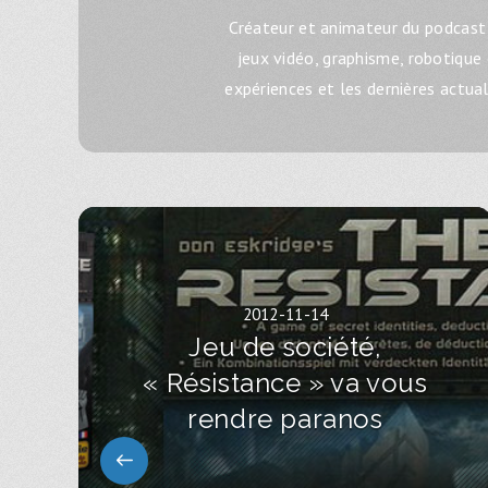
Créateur et animateur du podcast 
jeux vidéo, graphisme, robotique
expériences et les dernières actua
2012-11-14
Jeu de société,
« Résistance » va vous
rendre paranos