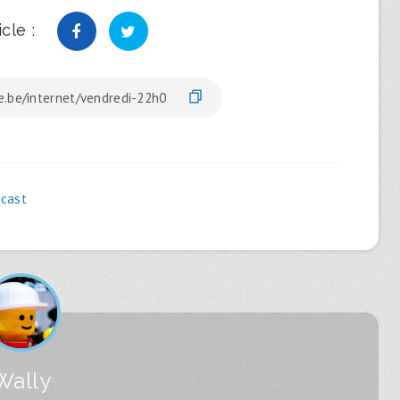
cle :
cast
Wally