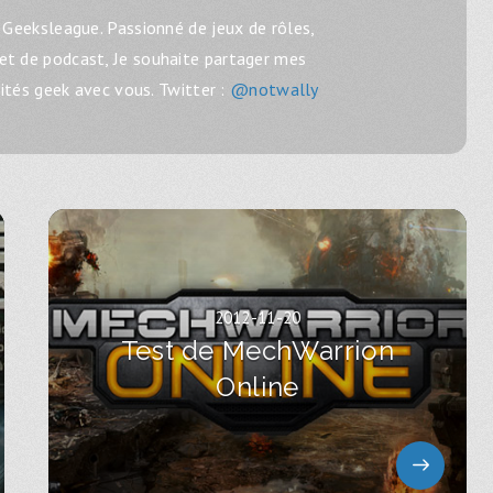
Geeksleague. Passionné de jeux de rôles,
 et de podcast, Je souhaite partager mes
lités geek avec vous. Twitter :
@notwally
2012-11-20
Test de MechWarrion
Online