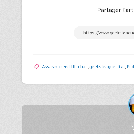
Partager l'arti
Assasin creed III
,
chat
,
geeksleague
,
live
,
Pod