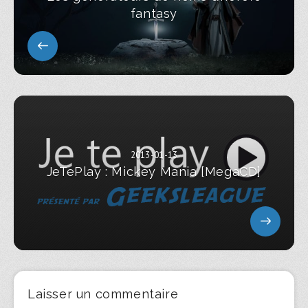
fantasy
2013-01-13
JeTePlay : Mickey Mania [MegaCD]
Laisser un commentaire