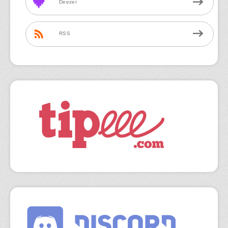
Deezer
RSS