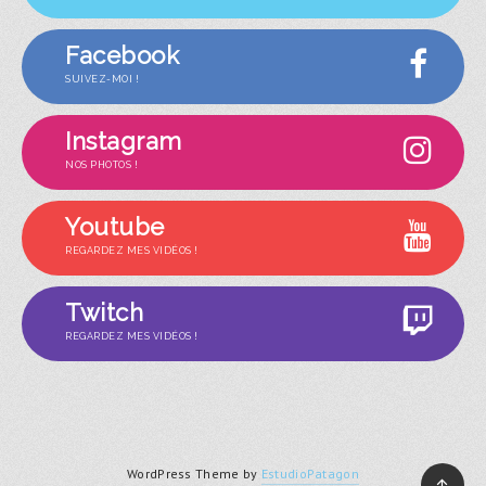
Facebook
SUIVEZ-MOI !
Instagram
NOS PHOTOS !
Youtube
REGARDEZ MES VIDÉOS !
Twitch
REGARDEZ MES VIDÉOS !
WordPress Theme by
EstudioPatagon