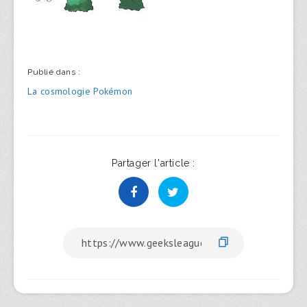
Publié dans :
Navigation
La cosmologie Pokémon
de
l’article
Partager l'article :