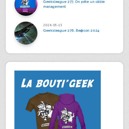
Geeksleague 277, On pète un câble
management
2024-05-15
Geeksleague 276, Be@con 2024