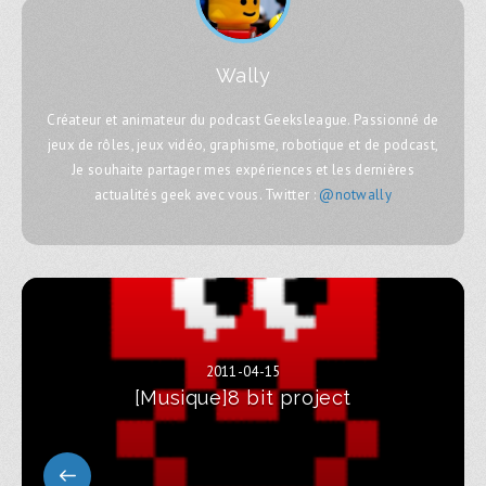
Wally
Créateur et animateur du podcast Geeksleague. Passionné de
jeux de rôles, jeux vidéo, graphisme, robotique et de podcast,
Je souhaite partager mes expériences et les dernières
actualités geek avec vous. Twitter :
@notwally
2011-04-15
[Musique]8 bit project