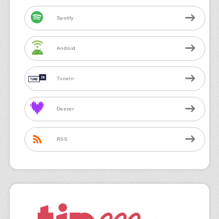
Spotify
Android
TuneIn
Deezer
RSS