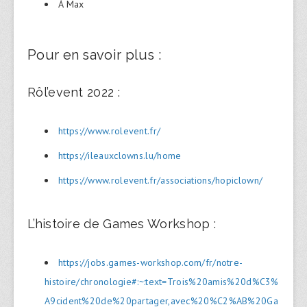
À Max
Pour en savoir plus :
Rôl’event 2022 :
https://www.rolevent.fr/
https://ileauxclowns.lu/home
https://www.rolevent.fr/associations/hopiclown/
L’histoire de Games Workshop :
https://jobs.games-workshop.com/fr/notre-
histoire/chronologie#:~:text=Trois%20amis%20d%C3%
A9cident%20de%20partager,avec%20%C2%AB%20Ga