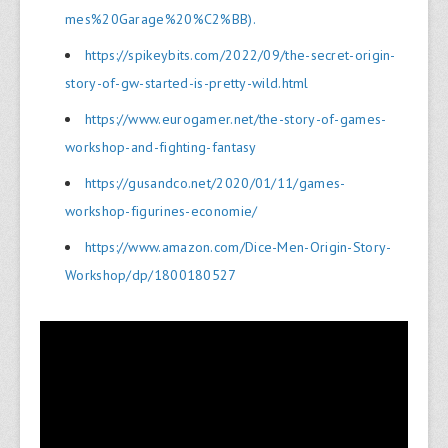
mes%20Garage%20%C2%BB).
https://spikeybits.com/2022/09/the-secret-origin-
story-of-gw-started-is-pretty-wild.html
https://www.eurogamer.net/the-story-of-games-
workshop-and-fighting-fantasy
https://gusandco.net/2020/01/11/games-
workshop-figurines-economie/
https://www.amazon.com/Dice-Men-Origin-Story-
Workshop/dp/1800180527