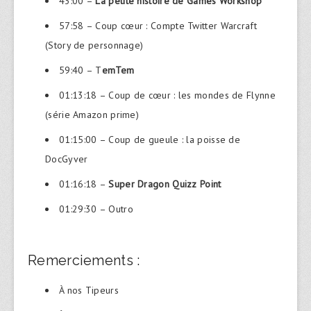
43:00 –
La petite histoire de Games Workshop
57:58 – Coup cœur : Compte Twitter Warcraft
(Story de personnage)
59:40 – T
emTem
01:13:18 – Coup de cœur : les mondes de Flynne
(série Amazon prime)
01:15:00 – Coup de gueule : la poisse de
DocGyver
01:16:18 –
Super Dragon Quizz Point
01:29:30 – Outro
Remerciements :
À nos Tipeurs