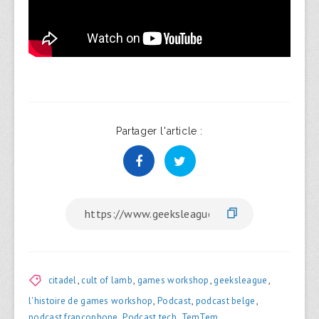
Partager l'article :
citadel
,
cult of lamb
,
games workshop
,
geeksleague
,
l'histoire de games workshop
,
Podcast
,
podcast belge
,
podcast francophone
,
Podcast tech
,
TemTem