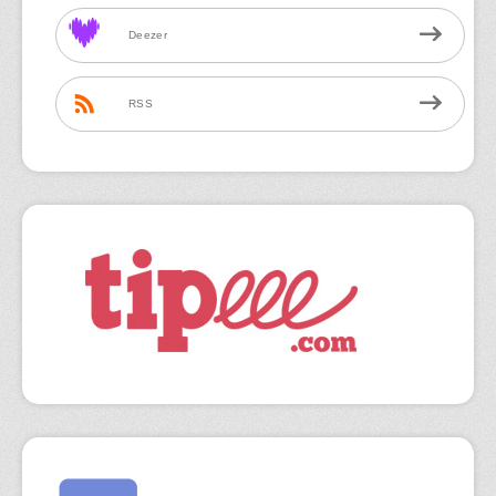
Deezer
RSS