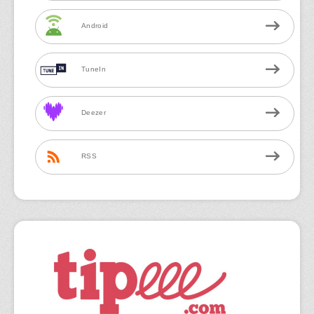
Android
TuneIn
Deezer
RSS