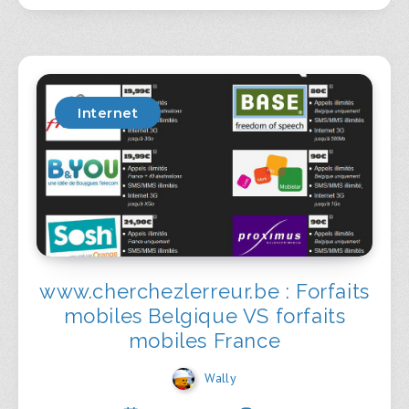
Internet
www.cherchezlerreur.be : Forfaits
mobiles Belgique VS forfaits
mobiles France
Wally